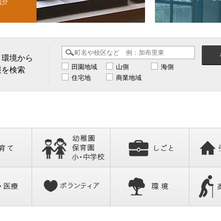
、環境から
田園地域
山側
海側
報を検索
住宅地
商業地域