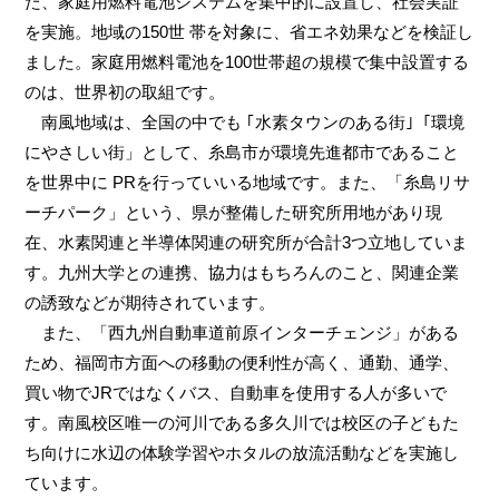
た、家庭用燃料電池システムを集中的に設置し、社会実証
を実施。地域の150世 帯を対象に、省エネ効果などを検証し
ました。家庭用燃料電池を100世帯超の規模で集中設置する
のは、世界初の取組です。
南風地域は、全国の中でも ｢水素タウンのある街｣「環境
にやさしい街」として、糸島市が環境先進都市であること
を世界中に PRを行っていいる地域です。また、「糸島リサ
ーチパーク」という、県が整備した研究所用地があり現
在、水素関連と半導体関連の研究所が合計3つ立地していま
す。九州大学との連携、協力はもちろんのこと、関連企業
の誘致などが期待されています。
また、「西九州自動車道前原インターチェンジ」がある
ため、福岡市方面への移動の便利性が高く、通勤、通学、
買い物でJRではなくバス、自動車を使用する人が多いで
す。南風校区唯一の河川である多久川では校区の子どもた
ち向けに水辺の体験学習やホタルの放流活動などを実施し
ています。