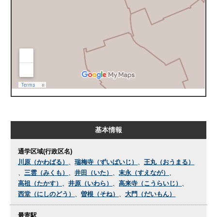
基本情報
通学区域(行政区名)
川原（かわばる）
、
瑞梅寺（ずいばいじ）
、
王丸（おうまる）
、
三雲（みくも）
、
井田（いた）
、
末永（すえなが）
、
高祖（たかす）
、
井原（いわら）
、
高来寺（こうらいじ）
、
西堂（にしのどう）
、
曽根（そね）
、
大門（だいもん）
最寄駅