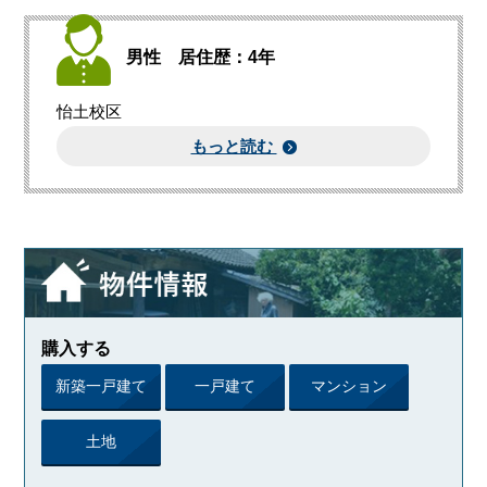
男性 居住歴：4年
怡土校区
もっと読む
購入する
新築一戸建て
一戸建て
マンション
土地