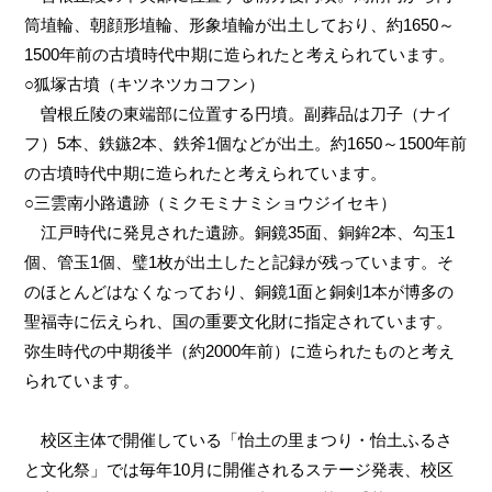
筒埴輪、朝顔形埴輪、形象埴輪が出土しており、約1650～
1500年前の古墳時代中期に造られたと考えられています。
○狐塚古墳（キツネツカコフン）
曽根丘陵の東端部に位置する円墳。副葬品は刀子（ナイ
フ）5本、鉄鏃2本、鉄斧1個などが出土。約1650～1500年前
の古墳時代中期に造られたと考えられています。
○三雲南小路遺跡（ミクモミナミショウジイセキ）
江戸時代に発見された遺跡。銅鏡35面、銅鉾2本、勾玉1
個、管玉1個、璧1枚が出土したと記録が残っています。そ
のほとんどはなくなっており、銅鏡1面と銅剣1本が博多の
聖福寺に伝えられ、国の重要文化財に指定されています。
弥生時代の中期後半（約2000年前）に造られたものと考え
られています。
校区主体で開催している「怡土の里まつり・怡土ふるさ
と文化祭」では毎年10月に開催されるステージ発表、校区